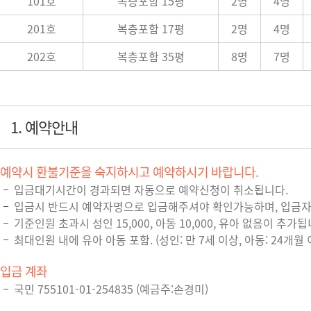
101호
복층포함 15평
2명
4명
201호
복층포함 17평
2명
4명
202호
복층포함 35평
8명
7명
1. 예약안내
예약시 환불기준을 숙지하시고 예약하시기 바랍니다.
입금대기시간이 경과되면 자동으로 예약신청이 취소됩니다.
입금시 반드시 예약자명으로 입금해주셔야 확인가능하며, 입금자명
기준인원 초과시 성인 15,000, 아동 10,000, 유아 없음이 추가됩
최대인원 내에 유아 아동 포함. (성인: 만 7세 이상, 아동: 24개월 이
입금 계좌
국민 755101-01-254835 (예금주:손경미)