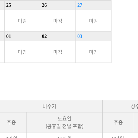
25
26
27
마감
마감
마감
01
02
03
마감
마감
마감
비수기
성수
토요일
주중
주중
(공휴일 전날 포함)