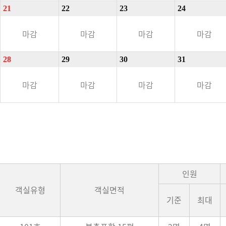
21
22
23
24
마감
마감
마감
마감
28
29
30
31
마감
마감
마감
마감
인원
객실유형
객실면적
기준
최대