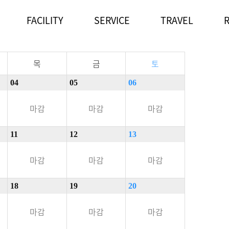
FACILITY
SERVICE
TRAVEL
. 12
예약결과확인
목
금
토
04
05
06
마감
마감
마감
11
12
13
마감
마감
마감
18
19
20
마감
마감
마감