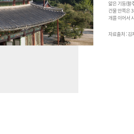
얇은 기둥(활
건물 안쪽은 
개를 이어서 
자료출처 : 