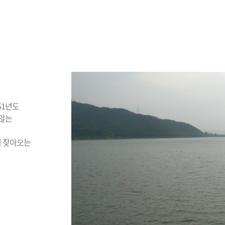
61년도
 않는
며 찾아오는