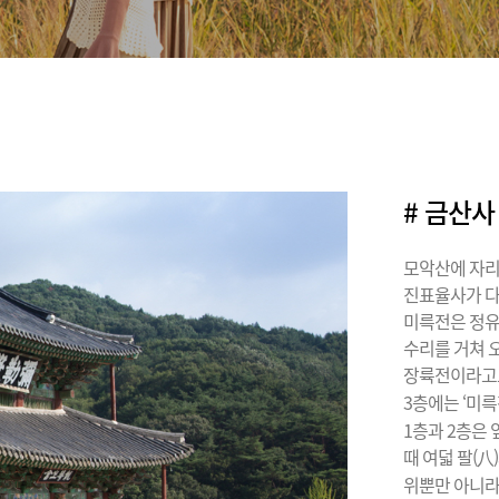
# 금산사
모악산에 자리한
진표율사가 다
미륵전은 정유재
수리를 거쳐 
장륙전이라고도 
3층에는 ‘미
1층과 2층은 
때 여덟 팔(
위뿐만 아니라