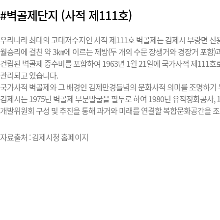
#벽골제단지 (사적 제111호)
우리나라 최대의 고대저수지인 사적 제111호 벽골제는 김제시 부량면 
월승리에 걸친 약 3㎞에 이르는 제방(두 개의 수문 장생거와 경장거 포함)과
건립된 벽골제 중수비를 포함하여 1963년 1월 21일에 국가사적 제111호
관리되고 있습니다.
국가사적 벽골제와 그 배경인 김제만경들녘의 문화사적 의미를 조명하기
김제시는 1975년 벽골제 부분발굴을 필두로 하여 1980년 유적정화공사, 1
개발위원회 구성 및 추진을 통해 과거와 미래를 연결할 복합문화공간을 
자료출처 : 김제시청 홈페이지