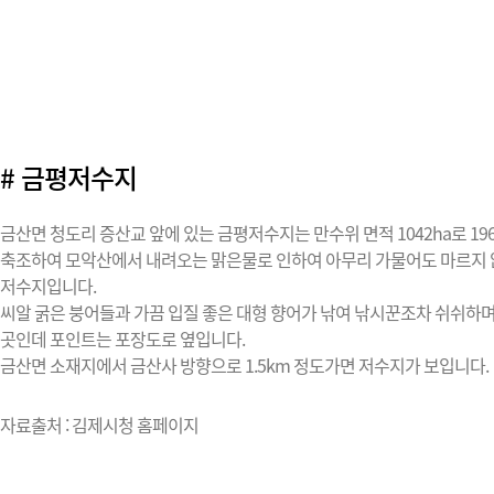
# 금평저수지
금산면 청도리 증산교 앞에 있는 금평저수지는 만수위 면적 1042ha로 19
축조하여 모악산에서 내려오는 맑은물로 인하여 아무리 가물어도 마르지
저수지입니다.
씨알 굵은 붕어들과 가끔 입질 좋은 대형 향어가 낚여 낚시꾼조차 쉬쉬하
곳인데 포인트는 포장도로 옆입니다.
금산면 소재지에서 금산사 방향으로 1.5km 정도가면 저수지가 보입니다.
자료출처 : 김제시청 홈페이지