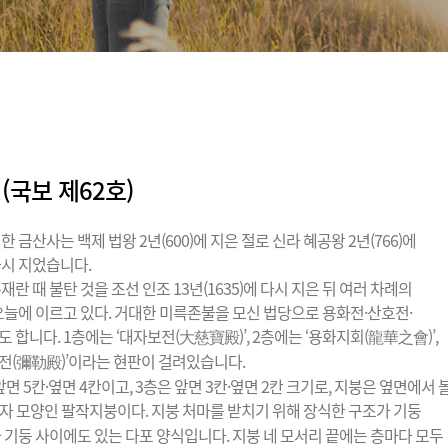
 (국보 제62호)
 금산사는 백제 법왕 2년(600)에 지은 절로 신라 혜공왕 2년(766)에
시 지었습니다.
란 때 불탄 것을 조선 인조 13년(1635)에 다시 지은 뒤 여러 차례의
오늘에 이르고 있다. 거대한 미륵존불을 모신 법당으로 용화전·산호전·
합니다. 1층에는 ‘대자보전(大慈寶殿)’, 2층에는 ‘용화지회(龍華之會)’,
륵전(彌勒殿)’이라는 현판이 걸려있습니다.
앞면 5칸·옆면 4칸이고, 3층은 앞면 3칸·옆면 2칸 크기로, 지붕은 옆면에서 
八)자 모양인 팔작지붕이다. 지붕 처마를 받치기 위해 장식한 구조가 기둥
 기둥 사이에도 있는 다포 양식입니다. 지붕 네 모서리 끝에는 층마다 모두