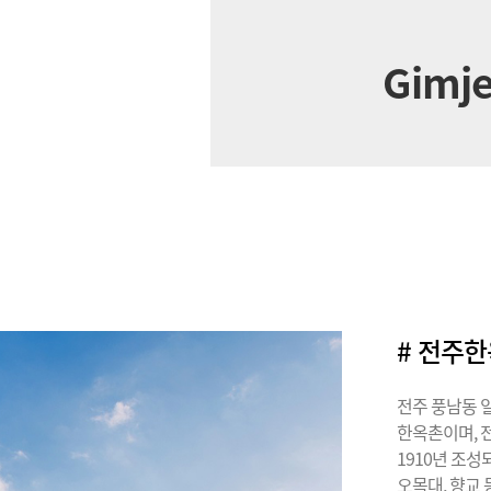
Gimje
# 전주
전주 풍남동 일
한옥촌이며, 
1910년 조
오목대, 향교 